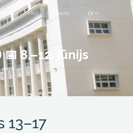
en days
FAQ
Contacts
LV
📅 8.–12. jūnijs
 jūnijs
s 13–17