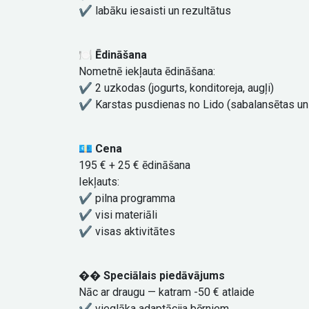
✔️ labāku iesaisti un rezultātus
🍽 Ēdināšana
Nometnē iekļauta ēdināšana:
✔️ 2 uzkodas (jogurts, konditoreja, augļi)
✔️ Karstas pusdienas no Lido (sabalansētas un k
💶 Cena
195 € + 25 € ēdināšana
Iekļauts:
✔️ pilna programma
✔️ visi materiāli
✔️ visas aktivitātes
�
� Speciālais piedāvājums
Nāc ar draugu — katram -50 € atlaide
✔️ vieglāka adaptācija bērniem