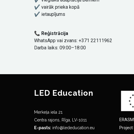
✔️ vairāk prieka kopā
✔️ ietaupījums
📞 Reģistrācija
WhatsApp vai zvans: +371 22111962
Darba laiks: 09:00–18:00
LED Education
Merkeļa iela 21
ERASMU
Centra rajons, Rīga, LV-1011
E-pasts:
info@lededucation.eu
Project