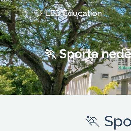
LED Education
🏃 Sporta nedēļ
Sāku
🏃 Spo