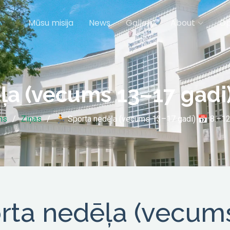
Mūsu misija
News
Gallery
About
Op
a (vecums 13–17 gadi) 
ms
Ziņas
🏃 Sporta nedēļa (vecums 13–17 gadi) 📅 8.–12.
rta nedēļa (vecum