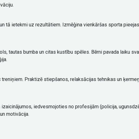
vāciju.
n tā ietekmi uz rezultātiem. Izmēģina vienkāršas sporta pieejas
ols, tautas bumba un citas kustību spēles. Bērni pavada laiku sv
ija.
ēc treniņiem. Praktizē stiepšanos, relaksācijas tehnikas un ķerm
 izaicinājumos, iedvesmojoties no profesijām (policija, ugunsdz
n motivācija.