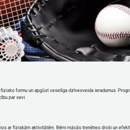
 fizisko formu un apgūst veselīga dzīvesveida ieradumus. Progra
cību par sevi.
nos ar fiziskām aktivitātēm. Bērni mācās trenēties droši un efek