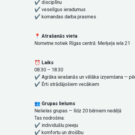
✔️ disciplīnu
✔️ veselīgus ieradumus
✔️ komandas darba prasmes
📍 Atrašanās vieta
Nometne notiek Rīgas centrā: Merķeļa iela 21
⏰ Laiks
08:30 – 18:30
✔️ Agrāka ierašanās un vēlāka izņemšana — pē
✔️ Ērti strādājošiem vecākiem
👥 Grupas lielums
Nelielas grupas — līdz 20 bērniem nedēļā
Tas nodrošina:
✔️ individuālu pieeju
✔️ komfortu un drošību