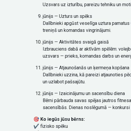
Uzsvars uz izturību, pareizu tehniku un moti
jūnijs — Uzturs un spēks
Dalībnieki apgūst veselīga uztura pamatus u
treniņš un komandas vingrinājumi.
jūnijs — Aktivitātes svaigā gaisā
Izbrauciens dabā ar aktīvām spēlēm: volejb
uzsvars — prieks, komandas darbs un enerģ
jūnijs — Atjaunošanās un ķermeņa kopšana
Dalībnieki uzzina, kā pareizi atjaunoties p
un uzlabot pašsajūtu.
jūnijs — Izaicinājumu un sacensību diena
Bērni pārbauda savas spējas jautros fitnesa
sacensībās. Dienas noslēgumā — konkursi u
🎯
Ko iegūs jūsu bērns:
✔️ fizisko spēku