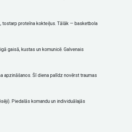
, tostarp proteīna kokteiļus. Tālāk — basketbola
aigā gaisā, kustas un komunicē. Galvenais
eņa apzināšanos. Šī diena palīdz novērst traumas
ēsēji). Piedalās komandu un individuālajās