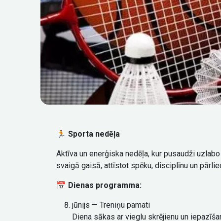
🏃
Sporta nedēļa
Aktīva un enerģiska nedēļa, kur pusaudži uzlabo
svaigā gaisā, attīstot spēku, disciplīnu un pārlie
📅
Dienas programma:
jūnijs — Treniņu pamati
Diena sākas ar vieglu skrējienu un iepazīša